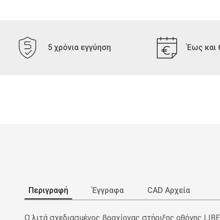
5 χρόνια εγγύηση
Έως και 
Περιγραφή
Έγγραφα
CAD Αρχεία
Ο λιτά σχεδιασμένος βραχίονας στήριξης οθόνης LIBE