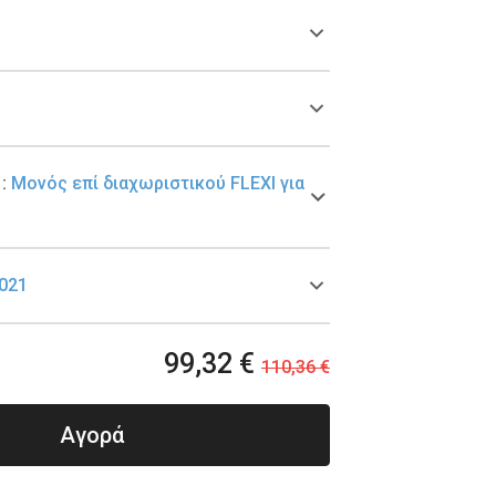
y
:
Μονός επί διαχωριστικού FLEXI για
021
99,32 €
110,36 €
Αγορά