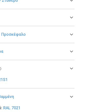
- Σταθερό
ς Προσκέφαλο
ρα
R1S1
Βαμμένη
ύ
:
RAL 7021