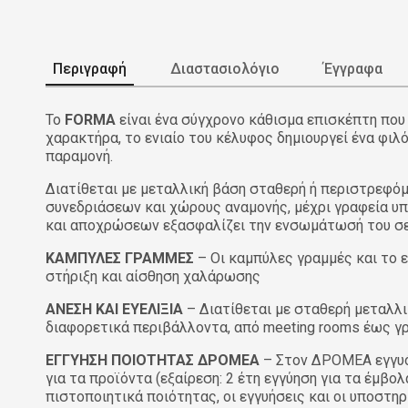
Περιγραφή
Διαστασιολόγιο
Έγγραφα
Το
FORMA
είναι ένα σύγχρονο κάθισμα επισκέπτη που
χαρακτήρα, το ενιαίο του κέλυφος δημιουργεί ένα φιλ
παραμονή.
Διατίθεται με μεταλλική βάση σταθερή ή περιστρεφό
συνεδριάσεων και χώρους αναμονής, μέχρι γραφεία υ
και αποχρώσεων εξασφαλίζει την ενσωμάτωσή του σε 
ΚΑΜΠΥΛΕΣ ΓΡΑΜΜΕΣ
– Οι καμπύλες γραμμές και το 
στήριξη και αίσθηση χαλάρωσης
ΑΝΕΣΗ ΚΑΙ ΕΥΕΛΙΞΙΑ
– Διατίθεται με σταθερή μεταλλ
διαφορετικά περιβάλλοντα, από meeting rooms έως γ
ΕΓΓΥΗΣΗ ΠΟΙΟΤΗΤΑΣ ΔΡΟΜΕΑ
– Στον ΔΡΟΜΕΑ εγγυό
για τα προϊόντα (εξαίρεση: 2 έτη εγγύηση για τα έμ
πιστοποιητικά ποιότητας, οι εγγυήσεις και οι υποσ