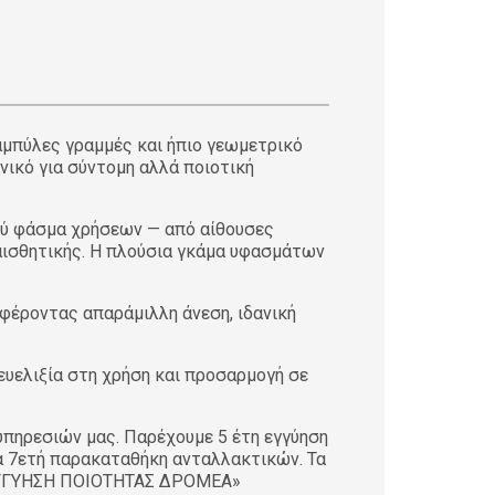
αμπύλες γραμμές και ήπιο γεωμετρικό
νικό για σύντομη αλλά ποιοτική
υρύ φάσμα χρήσεων — από αίθουσες
αισθητικής. Η πλούσια γκάμα υφασμάτων
φέροντας απαράμιλλη άνεση, ιδανική
υελιξία στη χρήση και προσαρμογή σε
πηρεσιών μας. Παρέχουμε 5 έτη εγγύηση
τα 7ετή παρακαταθήκη ανταλλακτικών. Τα
ν «ΕΓΓΥΗΣΗ ΠΟΙΟΤΗΤΑΣ ΔΡΟΜΕΑ»