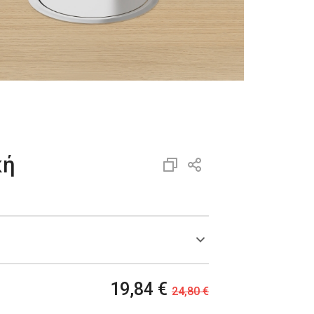
κή
19,84 €
24,80 €