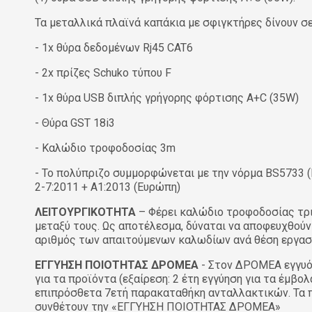
Τα μεταλλικά πλαϊνά καπάκια με σφιγκτήρες δίνουν σε
- 1x θύρα δεδομένων Rj45 CAT6
- 2x πρίζες Schuko τύπου F
- 1x θύρα USB διπλής γρήγορης φόρτισης A+C (35W)
- Θύρα GST 18i3
- Καλώδιο τροφοδοσίας 3m
- Το πολύπριζο συμμορφώνεται με την νόρμα BS5733 (Η
2-7:2011 + A1:2013 (Ευρώπη)
ΛΕΙΤΟΥΡΓΙΚΟΤΗΤΑ
– Φέρει καλώδιο τροφοδοσίας τρι
μεταξύ τους. Ως αποτέλεσμα, δύναται να αποφευχθού
αριθμός των απαιτούμενων καλωδίων ανά θέση εργασί
ΕΓΓΥΗΣΗ ΠΟΙΟΤΗΤΑΣ ΔΡΟΜΕΑ
- Στον ΔΡΟΜΕΑ εγγυόμ
για τα προϊόντα (εξαίρεση: 2 έτη εγγύηση για τα έμβ
επιπρόσθετα 7ετή παρακαταθήκη ανταλλακτικών. Τα πι
συνθέτουν την «ΕΓΓΥΗΣΗ ΠΟΙΟΤΗΤΑΣ ΔΡΟΜΕΑ»