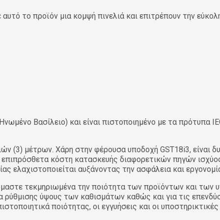
 αυτό το προϊόν μια κομψή πινελιά και επιτρέπουν την εύκο
νωμένο Βασίλειο) και είναι πιστοποιημένο με τα πρότυπα IE
ών (3) μέτρων. Χάρη στην φέρουσα υποδοχή GST18i3, είναι 
ν επιπρόσθετα κόστη κατασκευής διαφορετικών πηγών ισχύο
ας ελαχιστοποιείται αυξάνοντας την ασφάλεια και εργονομί
αστε τεκμηριωμένα την ποιότητα των προϊόντων και των υπ
ολα ρύθμισης ύψους των καθισμάτων καθώς και για τις επενδύ
στοποιητικά ποιότητας, οι εγγυήσεις και οι υποστηρικτικές