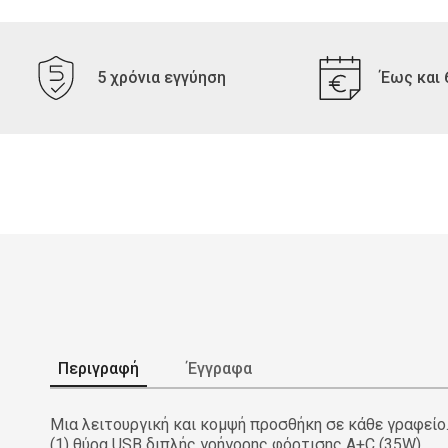
5 χρόνια εγγύηση
Έως και 
Περιγραφή
Έγγραφα
Μια λειτουργική και κομψή προσθήκη σε κάθε γραφείο.
(1) θύρα USB διπλής γρήγορης φόρτισης A+C (35W).